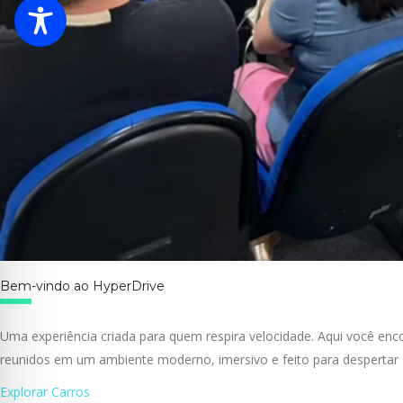
Bem-vindo ao HyperDrive
Uma experiência criada para quem respira velocidade. Aqui você enc
reunidos em um ambiente moderno, imersivo e feito para despertar 
Explorar Carros