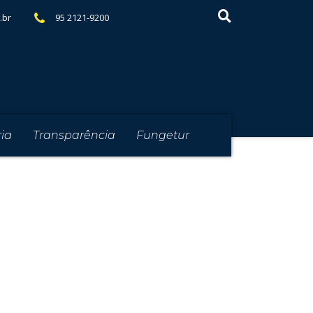
95 2121-9200
.br
ia
Transparência
Fungetur