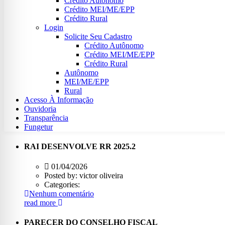
Crédito Autônomo
Crédito MEI/ME/EPP
Crédito Rural
Login
Solicite Seu Cadastro
Crédito Autônomo
Crédito MEI/ME/EPP
Crédito Rural
Autônomo
MEI/ME/EPP
Rural
Acesso À Informação
Ouvidoria
Transparência
Fungetur
RAI DESENVOLVE RR 2025.2
01/04/2026
Posted by:
victor oliveira
Categories:
Nenhum comentário
read more
PARECER DO CONSELHO FISCAL