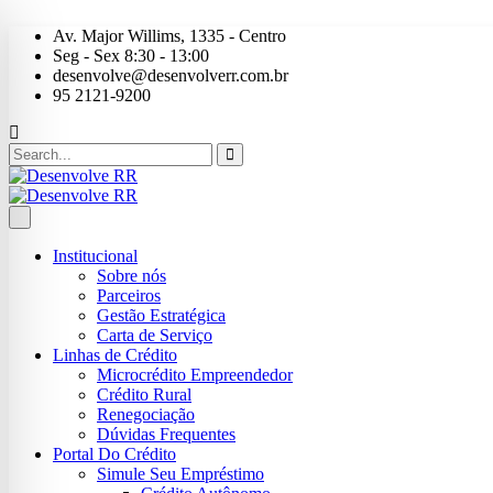
Av. Major Willims, 1335 - Centro
Seg - Sex 8:30 - 13:00
desenvolve@desenvolverr.com.br
95 2121-9200
Institucional
Sobre nós
Parceiros
Gestão Estratégica
Carta de Serviço
Linhas de Crédito
Microcrédito Empreendedor
Crédito Rural
Renegociação
Dúvidas Frequentes
Portal Do Crédito
Simule Seu Empréstimo