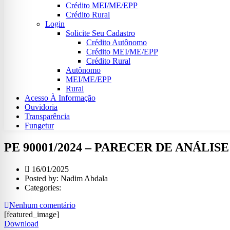
Crédito MEI/ME/EPP
Crédito Rural
Login
Solicite Seu Cadastro
Crédito Autônomo
Crédito MEI/ME/EPP
Crédito Rural
Autônomo
MEI/ME/EPP
Rural
Acesso À Informação
Ouvidoria
Transparência
Fungetur
PE 90001/2024 – PARECER DE ANÁLISE
16/01/2025
Posted by:
Nadim Abdala
Categories:
Nenhum comentário
[featured_image]
Download